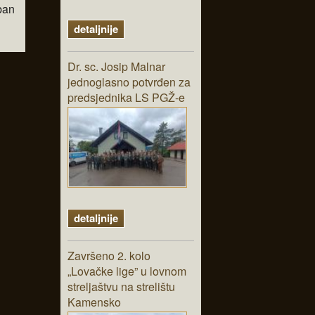
ban
detaljnije
Dr. sc. Josip Malnar
jednoglasno potvrđen za
predsjednika LS PGŽ-e
detaljnije
Završeno 2. kolo
„Lovačke lige” u lovnom
streljaštvu na strelištu
Kamensko