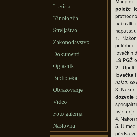
Mnogim m
Lovišta
polože lo
prethodn
Kinologija
nabavili 
Streljaštvo
naputka u 
1
. Nakon
Zakonodavstvo
potrebno
lovačkih d
Dokumenti
LS PGŽ-e
Oglasnik
2
. Uputi
lovačke 
Biblioteka
nalazi se
3.
Nakon d
Obrazovanje
dozvole
Video
specijali
uvjerenje 
Foto galerija
4
. Nakon š
Naslovna
5.
U međ
predstavni