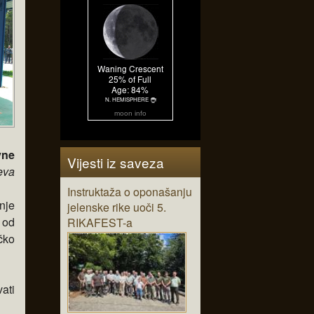
moon info
vne
Vijesti iz saveza
eva
Instruktaža o oponašanju
nje
jelenske rike uoči 5.
 od
RIKAFEST-a
čko
vati