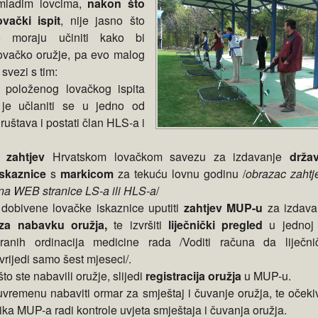
ladim lovcima,
nakon što
vački ispit
, nije jasno što
o moraju učiniti kako bi
lovačko oružje, pa evo malog
svezi s tim:
 položenog lovačkog ispita
 je učlaniti se u jedno od
ruštava i postati član HLS-a i
ti
zahtjev
Hrvatskom lovačkom savezu za izdavanje
drža
iskaznice
s
markicom
za tekuću lovnu godinu /
obrazac zahtj
 na WEB stranice LS-a ili HLS-a
/
obivene lovačke iskaznice uputiti
zahtjev MUP-u
za izdava
 za nabavku oružja,
te izvršiti
liječnički pregled
u jednoj
ziranih ordinacija medicine rada /Voditi računa da liječni
vrijedi samo šest mjeseci/.
to ste nabavili oružje, slijedi
registracija oružja
u MUP-u.
uvremenu n
abaviti ormar za smještaj i čuvanje oružja, te očeki
ka MUP-a radi kontrole uvjeta smještaja i čuvanja oružja.