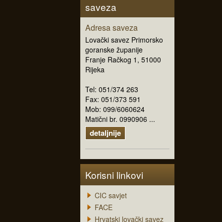
saveza
Adresa saveza
Lovački savez Primorsko
goranske županije
Franje Račkog 1, 51000
Rijeka
Tel: 051/374 263
Fax: 051/373 591
Mob: 099/6060624
Matični br. 0990906 ...
detaljnije
Korisni linkovi
CIC savjet
FACE
Hrvatski lovački savez