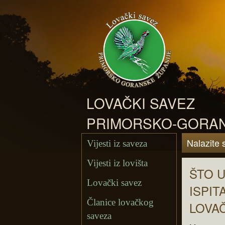
LOVAČKI SAVEZ
PRIMORSKO-GORAN
Nalazite 
Vijesti iz saveza
Vijesti iz lovišta
ŠTO 
Lovački savez
ISPIT
Članice lovačkog
LOVA
saveza