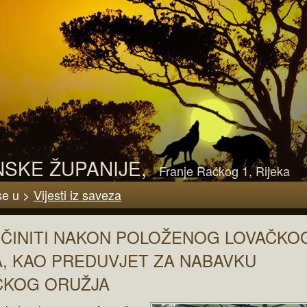
SKE ŽUPANIJE,
Franje Račkog 1, Rijeka
se u >
Vijesti iz saveza
UČINITI NAKON POLOŽENOG LOVAČKO
A, KAO PREDUVJET ZA NABAVKU
ČKOG ORUŽJA