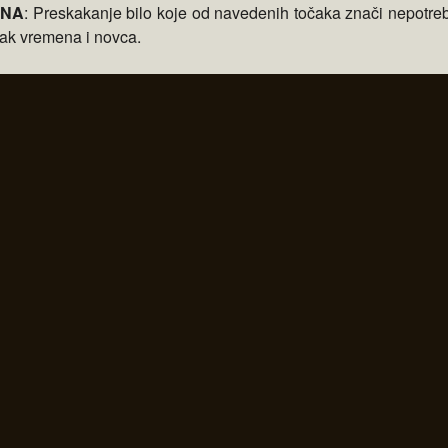
ENA
: Preskakanje bilo koje od navedenih točaka znači nepotre
tak vremena i novca.