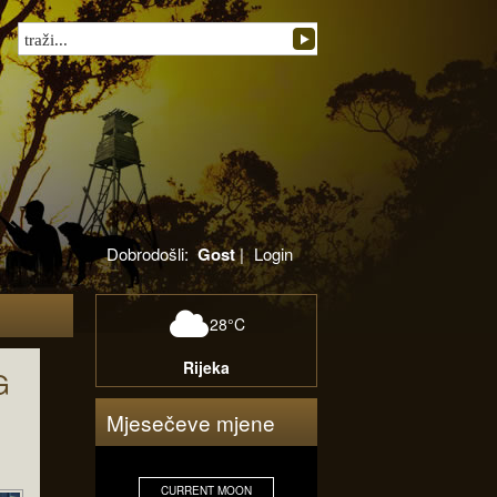
Dobrodošli:
Gost
|
Login
28°C
Rijeka
G
Mjesečeve mjene