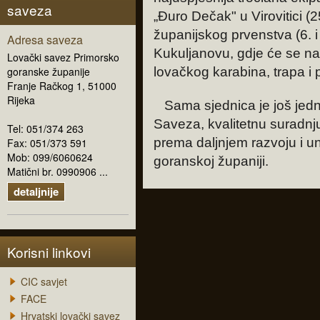
saveza
„Đuro Dečak" u Virovitici (25
županijskog prvenstva (6. i 7
Adresa saveza
Kukuljanovu, gdje će se nat
Lovački savez Primorsko
lovačkog karabina, trapa i 
goranske županije
Franje Račkog 1, 51000
Rijeka
Sama sjednica je još jedno
Saveza, kvalitetnu suradnju
Tel: 051/374 263
prema daljnjem razvoju i u
Fax: 051/373 591
Mob: 099/6060624
goranskoj županiji.
Matični br. 0990906 ...
detaljnije
Korisni linkovi
CIC savjet
FACE
Hrvatski lovački savez