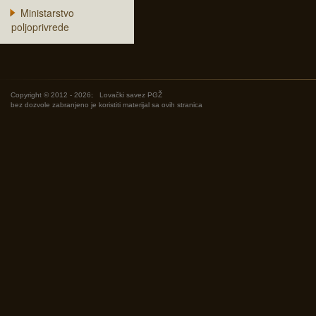
Ministarstvo
poljoprivrede
Copyright © 2012 - 2026;
Lovački savez PGŽ
bez dozvole zabranjeno je koristiti materijal sa ovih stranica