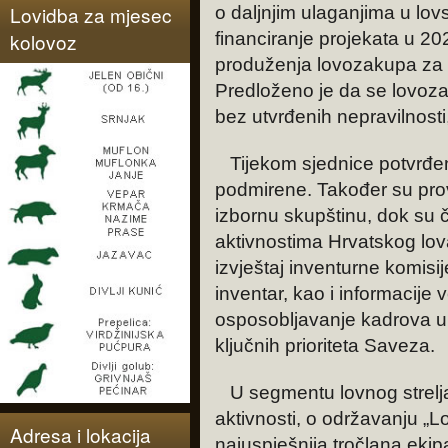
Lovidba za mjesec
o daljnjim ulaganjima u lovs
kolovoz
financiranje projekata u 20
produženja lovozakupa za ž
Predloženo je da se lovoz
bez utvrđenih nepravilnosti
Tijekom sjednice potvrđen
podmirene. Također su pro
izbornu skupštinu, dok su 
aktivnostima Hrvatskog lo
izvještaj inventurne komisij
inventar, kao i informacije
osposobljavanje kadrova u 
ključnih prioriteta Saveza.
U segmentu lovnog strelja
aktivnosti, o održavanju „L
Adresa i lokacija
najuspješnija tročlana eki