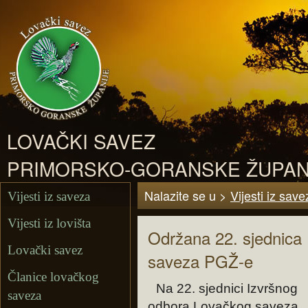
LOVAČKI SAVEZ
PRIMORSKO-GORANSKE ŽUPAN
Nalazite se u >
Vijesti iz save
Vijesti iz saveza
Vijesti iz lovišta
Održana 22. sjednica
Lovački savez
saveza PGŽ-e
Članice lovačkog
Na 22. sjednici Izvršnog
saveza
odbora Lovačkog saveza