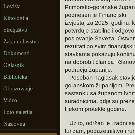
Lovišta
Primorsko-goranske župan
podnesen je Financijski
Kinologija
izvještaj za 2025. godinu, k
Streljaštvo
potvrđuje stabilno i odgov
poslovanje Saveza. Ostvar
Zakonodavstvo
rezultati po svim financijsk
Dokumenti
stavkama pokazuju kontinu
na dobrobit članica i članov
Oglasnik
području županije.
Biblioteka
Poseban naglasak stavljen
goranskom županijom. Pred
Obrazovanje
sastanku sa županom Ivom
Video
suradnicima, gdje su preze
tijekom protekle godine.
Foto galerija
Uz to, održan je i radni 
Naslovna
turizam, poduzetništvo i ru