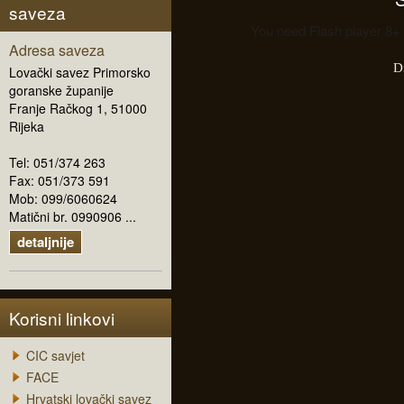
saveza
You need Flash player 8+ 
Adresa saveza
D
Lovački savez Primorsko
goranske županije
Franje Račkog 1, 51000
Rijeka
Tel: 051/374 263
Fax: 051/373 591
Mob: 099/6060624
Matični br. 0990906 ...
detaljnije
Korisni linkovi
CIC savjet
FACE
Hrvatski lovački savez