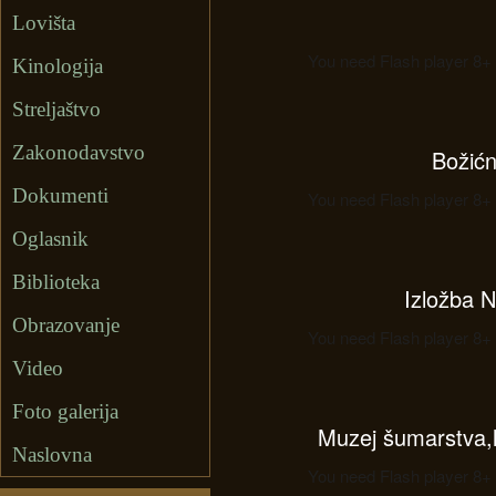
Lovišta
You need Flash player 8+ 
Kinologija
Streljaštvo
Zakonodavstvo
Božićn
Dokumenti
You need Flash player 8+ 
Oglasnik
Biblioteka
Izložba N
Obrazovanje
You need Flash player 8+ 
Video
Foto galerija
Muzej šumarstva,l
Naslovna
You need Flash player 8+ 