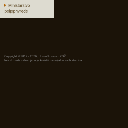
Ministarstvo
poljoprivrede
Copyright © 2012 - 2026;
Lovački savez PGŽ
bez dozvole zabranjeno je koristiti materijal sa ovih stranica