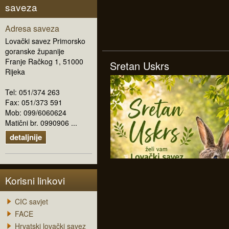
saveza
Adresa saveza
Lovački savez Primorsko
goranske županije
Franje Račkog 1, 51000
Sretan Uskrs
Rijeka
Tel: 051/374 263
Fax: 051/373 591
Mob: 099/6060624
Matični br. 0990906 ...
detaljnije
Korisni linkovi
CIC savjet
FACE
Hrvatski lovački savez