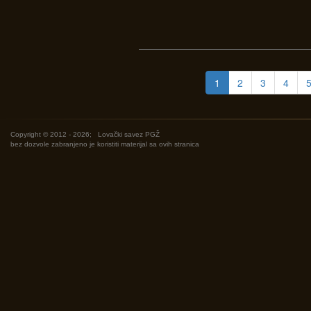
1
2
3
4
Copyright © 2012 - 2026;
Lovački savez PGŽ
bez dozvole zabranjeno je koristiti materijal sa ovih stranica