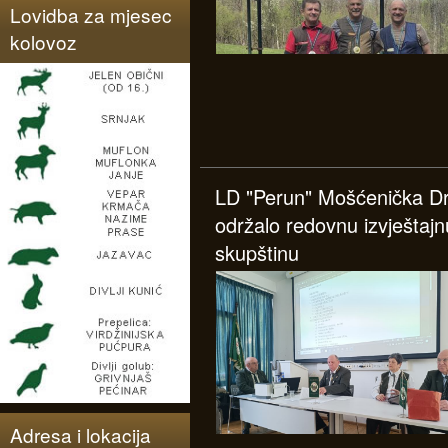
Lovidba za mjesec
kolovoz
LD "Perun" Mošćenička D
održalo redovnu izvještajn
skupštinu
Adresa i lokacija