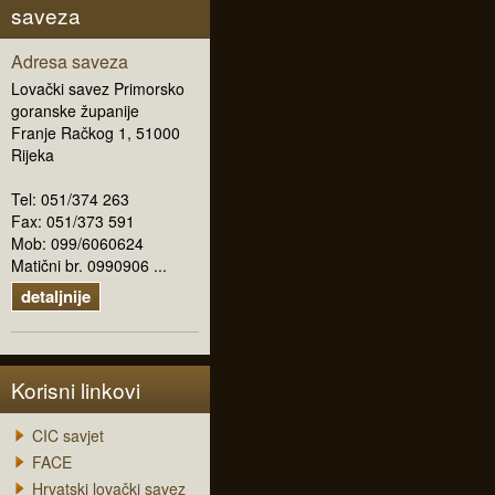
saveza
Adresa saveza
Lovački savez Primorsko
goranske županije
Franje Račkog 1, 51000
Rijeka
Tel: 051/374 263
Fax: 051/373 591
Mob: 099/6060624
Matični br. 0990906 ...
detaljnije
Korisni linkovi
CIC savjet
FACE
Hrvatski lovački savez