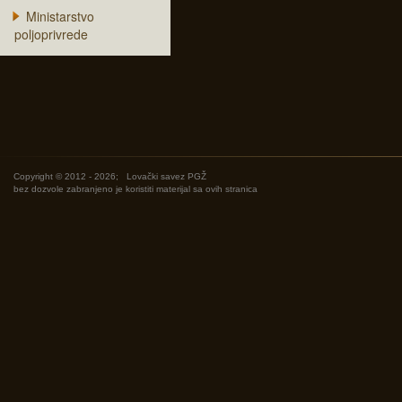
Ministarstvo
poljoprivrede
Copyright © 2012 - 2026;
Lovački savez PGŽ
bez dozvole zabranjeno je koristiti materijal sa ovih stranica