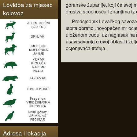
Lovidba za mjesec
goranske županije, koji će svoj
društva stručnošću i znanjima iz
kolovoz
Predsjednik Lovačkog saveza PG
ispita obratio „novopečenim“ ocj
uloženom trudu, uz naglasak na n
usavršavanja u ovoj oblasti i želj
ocjenjivača trofeja.
Adresa i lokacija