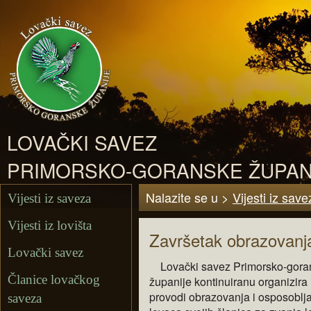
LOVAČKI SAVEZ
PRIMORSKO-GORANSKE ŽUPAN
Nalazite se u >
Vijesti iz save
Vijesti iz saveza
Vijesti iz lovišta
Završetak obrazovanja
Lovački savez
Lovački savez Primorsko-gora
Članice lovačkog
županije kontinuiranu organizira 
provodi
obrazovanja i osposoblj
saveza