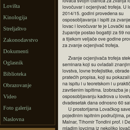
lovaca svojih članica za zvanja l
Lovišta
lovočuvar i ocjenjivač trofeja. U 
2014/15. godini provedena su
Kinologija
osposobljavanja i ispiti za zvanj
lovac i lovočuvar te je Lovački 
Streljaštvo
županije postao bogatiji za 59 no
a tijekom veljače ove godine pr
Zakonodavstvo
za zvanje ocjenjivač trofeja.
Dokumenti
Zvanje ocjenjivača trofeja stek
Oglasnik
seminara koji su
ovladali znanji
lovstva, lovne trofejistike, obrade
Biblioteka
pratećih propisa, koji su pokazal
na ispitu i u teoretskom i u prak
Obrazovanje
završenim ispitima. Izobrazba je
osposobljavanju kadrova u lovst
Video
dvadesetak dana odnosno 60 sat
Foto galerija
U prostorijama Lovačkog sav
pojedinim ispitnim područjima, pr
Naslovna
Malnar, Tihomir Tondini prof. i D
mladim lovcima iz nekoliko lovač