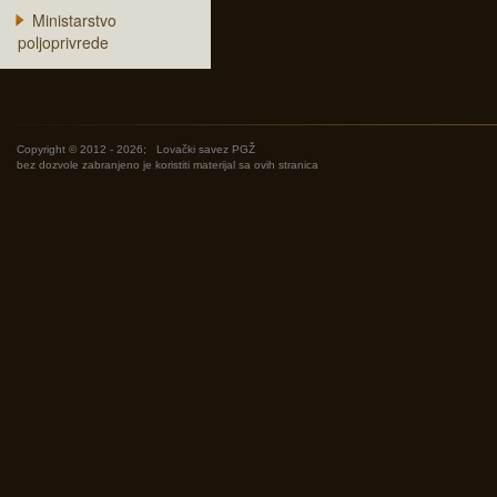
Ministarstvo
poljoprivrede
Copyright © 2012 - 2026;
Lovački savez PGŽ
bez dozvole zabranjeno je koristiti materijal sa ovih stranica