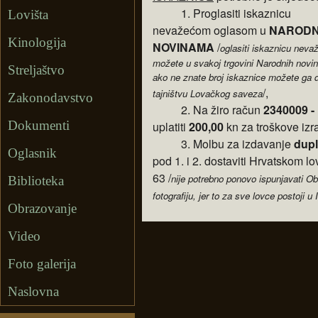
1. Proglasiti iskaznicu
Lovišta
nevažećom oglasom u
NARODN
Kinologija
NOVINAMA
/
oglasiti iskaznicu nev
možete u svakoj trgovini Narodnih novin
Streljaštvo
ako ne znate broj iskaznice možete ga d
/,
tajništvu Lovačkog saveza
Zakonodavstvo
2. Na žiro račun
2340009 -
Dokumenti
uplatiti
200,00
kn za troškove izr
3. Molbu za izdavanje
dupl
Oglasnik
pod 1. i 2. dostaviti Hrvatsko
63 /
nije potrebno ponovo ispunjavati Ob
Biblioteka
fotografiju, jer to za sve lovce postoji 
Obrazovanje
Video
Foto galerija
Naslovna