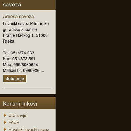
saveza
Adresa saveza
Lovački savez Primorsko
goranske županije
Franje Račkog 1, 51000
Rijeka
Tel: 051/374 263
Fax: 051/373 591
Mob: 099/6060624
Matični br. 0990906 ...
detaljnije
Korisni linkovi
CIC savjet
FACE
Hrvatski lovački savez