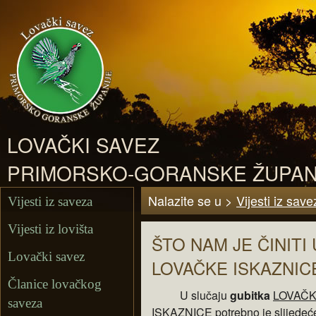
LOVAČKI SAVEZ
PRIMORSKO-GORANSKE ŽUPAN
Nalazite se u >
Vijesti iz save
Vijesti iz saveza
Vijesti iz lovišta
ŠTO NAM JE ČINITI
Lovački savez
LOVAČKE ISKAZNIC
Članice lovačkog
U slučaju
gubitka
LOVAČ
saveza
ISKAZNICE
potrebno je slijedeć