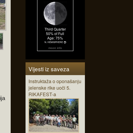
moon info
Vijesti iz saveza
Instruktaža o oponašanju
jelenske rike uoči 5.
RIKAFEST-a
ja