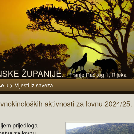
SKE ŽUPANIJE,
Franje Račkog 1, Rijeka
se u >
Vijesti iz saveza
ovnokinoloških aktivnosti za lovnu 2024/25.
em prijedloga
nstva za lovnu