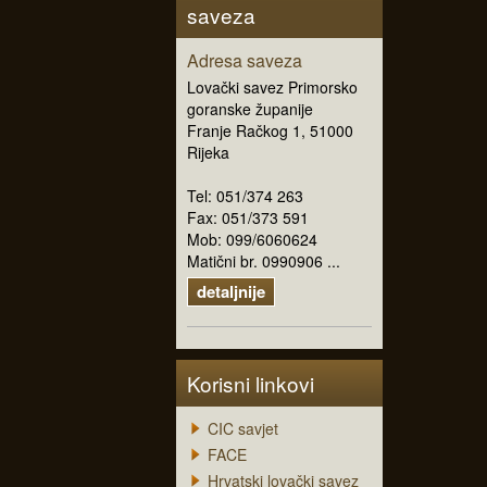
saveza
Adresa saveza
Lovački savez Primorsko
goranske županije
Franje Račkog 1, 51000
Rijeka
Tel: 051/374 263
Fax: 051/373 591
Mob: 099/6060624
Matični br. 0990906 ...
detaljnije
Korisni linkovi
CIC savjet
FACE
Hrvatski lovački savez