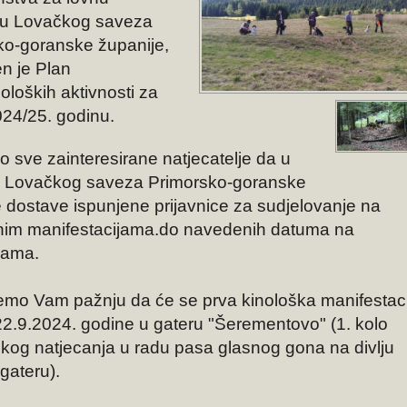
iju Lovačkog saveza
ko-goranske županije,
n je Plan
oloških aktivnosti za
024/25. godinu.
o sve zainteresirane natjecatelje da u
vo Lovačkog saveza Primorsko-goranske
e
dostave ispunjene prijavnice za sudjelovanje na
im manifestacijama.do navedenih datuma na
icama.
o Vam pažnju da će se prva kinološka manifestaci
22.9.2024. godine u gateru "Šerementovo" (1. kolo
kog natjecanja u radu pasa glasnog gona na divlju
 gateru).