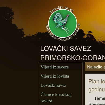
LOVAČKI SAVEZ
PRIMORSKO-GORAN
Nalazite 
Vijesti iz saveza
Vijesti iz lovišta
Plan l
Lovački savez
godinu
Članice lovačkog
Temelj
saveza
Povjere