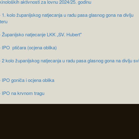
kinoloških aktivnosti za lovnu 2024/25. godinu
- 1. kolo županijskog natjecanja u radu pasa glasnog gona na divlju
teru
 - Županijsko natjecanje LKK „SV. Hubert"
- IPO ptičara (ocjena oblika)
- 2 kolo županijskog natjecanja u radu pasa glasnog gona na divlju sv
- IPO goniča i ocjena oblika
 - IPO na krvnom tragu