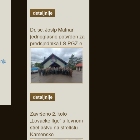
detaljnije
Dr. sc. Josip Malnar
jednoglasno potvrđen za
predsjednika LS PGŽ-e
inju
detaljnije
Završeno 2. kolo
„Lovačke lige” u lovnom
streljaštvu na strelištu
Kamensko