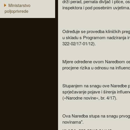
drži perad, pernata divljač i ptice,
Ministarstvo
inspektora i pod posebnim uvjetima
poljoprivrede
Određuje se provedba kliničkih pregl
u skladu s Programom nadziranja inf
322-02/17-01/12).
Mjere određene ovom Naredbom osta
procjene rizika u odnosu na influenc
Stupanjem na snagu ove Naredbe pr
sprječavanje pojave i širenja influ
(»Narodne novine«, br. 4/17).
Ova Naredba stupa na snagu prvog
novinama".