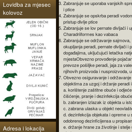
Zabranjuje se uporaba vanjskih spr
Lovidba za mjesec
i ptice
kolovoz
Zabranjuje se opskrba peradi vodom
pristup divlje ptice
Zabranjuje se lov pernate divljači i
Charadriiformes kao vabaca
Zabranjuje se održavanje sajmova, i
okupljanja peradi, pernate divljači i
događajima, uključujući letačka nat
mjestaObvezno provođenje pojačane 
prevoze pošiljke peradi, jaja za valen
njihovih proizvoda i nusproizvoda, uk
Obvezno osiguravanje i održavanje h
objektima za uzgoj i držanje peradi i 
a. korištenje zaštitne obuće i odjeće
čišćenje, pranje i dezinfekcija obuće 
b. zabranjen izlazak iz objekta u istoj
c. zabrana ulaska u objekt neovla
d. dezinfekcija objekata i opreme u
odobrenog dezinficijensa u propisano
e. držanje hrane za životinje i stelje
Adresa i lokacija