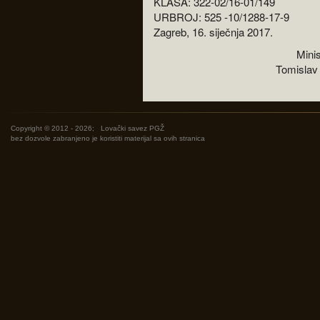
KLASA: 322-02/16-01/149
URBROJ: 525 -10/1288-17-9
Zagreb, 16. siječnja 2017.
Minis
Tomislav T
Copyright © 2012 - 2026;
Lovački savez PGŽ
bez dozvole zabranjeno je koristiti materijal sa ovih stranica