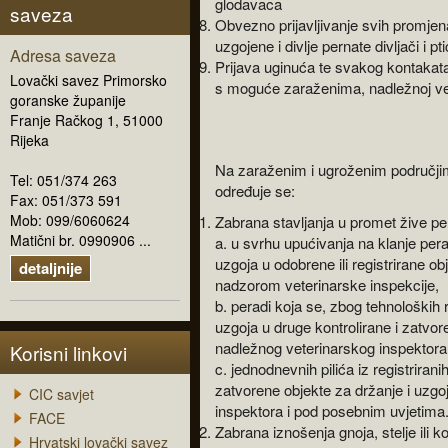
glodavaca
saveza
Obvezno prijavljivanje svih promjen
uzgojene i divlje pernate divljači i pt
Adresa saveza
Prijava uginuća te svakog kontakata p
Lovački savez Primorsko
s moguće zaraženima, nadležnoj vete
goranske županije
Franje Račkog 1, 51000
Rijeka
Na zaraženim i ugroženim područjim
Tel: 051/374 263
određuje se:
Fax: 051/373 591
Mob: 099/6060624
Zabrana stavljanja u promet žive pera
Matični br. 0990906 ...
a. u svrhu upućivanja na klanje perad
uzgoja u odobrene ili registrirane o
detaljnije
nadzorom veterinarske inspekcije,
b. peradi koja se, zbog tehnoloških 
uzgoja u druge kontrolirane i zatvor
nadležnog veterinarskog inspektora 
Korisni linkovi
c. jednodnevnih pilića iz registrirani
zatvorene objekte za držanje i uzgo
CIC savjet
inspektora i pod posebnim uvjetima
FACE
Zabrana iznošenja gnoja, stelje ili
Hrvatski lovački savez