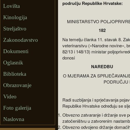
području Republike Hrvatske:
Lovišta
Kinologija
MINISTARSTVO POLJOPRIVR
Streljaštvo
182
Na temelju članka 11. stavak 8. Za
Zakonodavstvo
veterinarstvu (»Narodne novine«, br
Dokumenti
82/13 i 148/13) ministar poljoprivred
donosi
Oglasnik
NAREDBU
Biblioteka
O MJERAMA ZA SPRJEČAVANJE 
PODRUČJU 
Obrazovanje
Video
Radi suzbijanja i sprječavanja pojave
Republike Hrvatske određuju se slj
Foto galerija
Obvezno zatvaranje i držanje sve per
Naslovna
zatočeništvu u zatvorenim nastam
Obvezno odvojeno držanje domaćih 