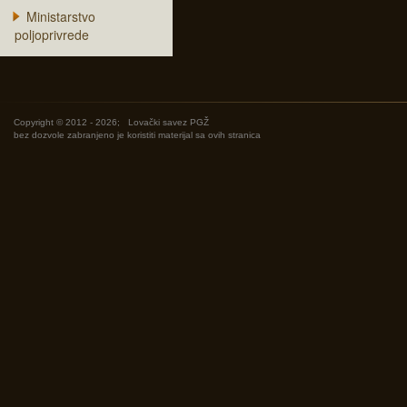
Ministarstvo
poljoprivrede
Copyright © 2012 - 2026;
Lovački savez PGŽ
bez dozvole zabranjeno je koristiti materijal sa ovih stranica