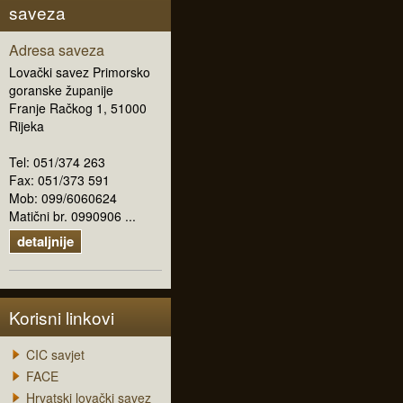
saveza
Adresa saveza
Lovački savez Primorsko
goranske županije
Franje Račkog 1, 51000
Rijeka
Tel: 051/374 263
Fax: 051/373 591
Mob: 099/6060624
Matični br. 0990906 ...
detaljnije
Korisni linkovi
CIC savjet
FACE
Hrvatski lovački savez