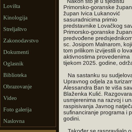
Nakon što je u sjedištu
Lovišta
Primorsko-goranske župan
župan Ivica Lukanović
Kinologija
sasuradnicima primio
predstavnike Lovačkog sa
Streljaštvo
Primorsko-goranske župani
predvođene predsjednikom
Zakonodavstvo
sc. Josipom Malnarom, koji
tom prilikom izvijestili o lo
Dokumenti
aktivnostima provedenima
tijekom 2025. godine, održa
Oglasnik
Biblioteka
Na sastanku su sudjelova
Upravnog odjela za turizam,
Obrazovanje
Alessandra Ban te viša sav
Blaženka Kulić. Razgovara
Video
usmjerenima na razvoj i un
raspisivanja Javnog natječ
Foto galerija
sufinanciranje programa i p
godini.
Naslovna
Također se raspravljalo 