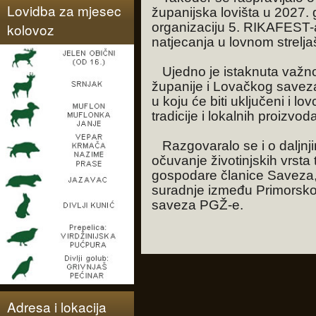
Lovidba za mjesec
županijska lovišta u 2027.
kolovoz
organizaciju 5. RIKAFEST-a
natjecanja u lovnom streljašt
Ujedno je istaknuta važn
županije i Lovačkog saveza
u koju će biti uključeni i lo
tradicije i lokalnih proizvod
Razgovaralo se i o daljnj
očuvanje životinjskih vrsta
gospodare članice Saveza,
suradnje između Primorsko
saveza PGŽ-e.
Adresa i lokacija